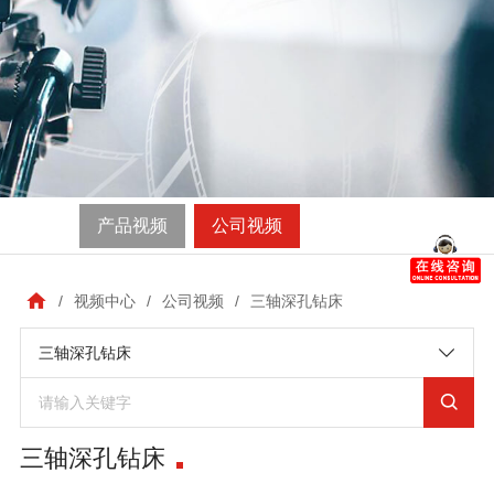
产品视频
公司视频
/
视频中心
/
公司视频
/
三轴深孔钻床
三轴深孔钻床
三轴深孔钻床