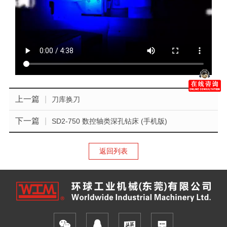
上一篇
|
刀库换刀
下一篇
|
SD2-750 数控轴类深孔钻床 (手机版)
返回列表